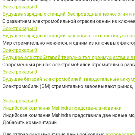
Электрокары
0
Будущее зарядных станций: беспроводные технологии и и
С развитием электромобильной отрасли одним из ключев
Электрокары
0
Будущее зарядных станций: как новые технологии ускор
Мир стремительно меняется, и одним из ключевых фактор
Электрокары
0
Будущее электробатарей твердых тел: преимущества и в
Современный рынок электромобилей стремительно развив
Электрокары
0
Будущее батарей электромобилей: твердотельные аккуму
Электромобили (ЭМ) стремительно завоевывают рынок, п
Электрокары
0
Индийская компания Mahindra представила новинки
Индийская компания Mahindra представила две новые мо
Добавить комментарий
Для отправки комментария вам необходимо
авторизоват