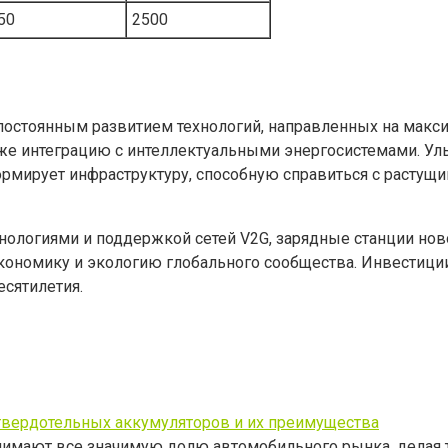
50
2500
постоянным развитием технологий, направленных на макси
акже интеграцию с интеллектуальными энергосистемами. У
рмирует инфраструктуру, способную справиться с растущ
ологиями и поддержкой сетей V2G, зарядные станции ново
 экономику и экологию глобального сообщества. Инвестици
сятилетия.
 твердотельных аккумуляторов и их преимущества
нимают все значимую долю автомобильного рынка, делая 