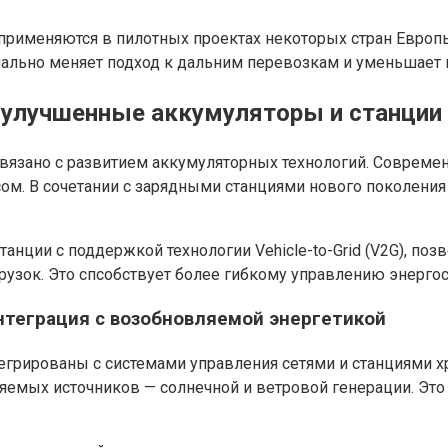
е применяются в пилотных проектах некоторых стран Европ
льно меняет подход к дальним перевозкам и уменьшает в
з улучшенные аккумуляторы и станции
вязано с развитием аккумуляторных технологий. Совреме
м. В сочетании с зарядными станциями нового поколения 
ции с поддержкой технологии Vehicle-to-Grid (V2G), позв
узок. Это спсобствует более гибкому управлению энергос
нтеграция с возобновляемой энергетикой
грированы с системами управления сетями и станциями хр
емых источников — солнечной и ветровой генерации. Это 