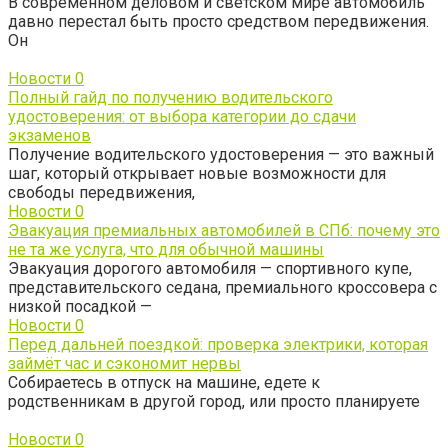
В современном деловом и светском мире автомобиль
давно перестал быть просто средством передвижения.
Он
Новости
0
Полный гайд по получению водительского
удостоверения: от выбора категории до сдачи
экзаменов
Получение водительского удостоверения — это важный
шаг, который открывает новые возможности для
свободы передвижения,
Новости
0
Эвакуация премиальных автомобилей в СПб: почему это
не та же услуга, что для обычной машины
Эвакуация дорогого автомобиля — спортивного купе,
представительского седана, премиального кроссовера с
низкой посадкой —
Новости
0
Перед дальней поездкой: проверка электрики, которая
займёт час и сэкономит нервы
Собираетесь в отпуск на машине, едете к
родственникам в другой город, или просто планируете
Новости
0