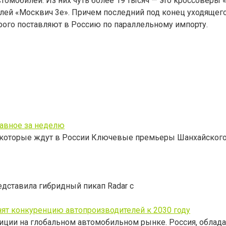
томобилей. Из них чуть более 19 тысяч — это кроссоверы 
лей «Москвич 3е». Причем последний под конец уходящег
орого поставляют в Россию по параллельному импорту.
лавное за неделю
, которые ждут в России Ключевые премьеры Шанхайског
редставила гибридный пикап Radar с
нят конкуренцию автопроизводителей к 2030 году
иции на глобальном автомобильном рынке. Россия, облад