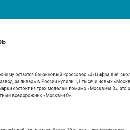
рь
ему остается бензиновый кроссовер «3»Цифра дня: сколь
 завод, за январь в России купили 1,1 тысячи новых «Моск
арки состоит из трех моделей: помимо «Москвича 3», это 
стный вседорожник «Москвич 8».