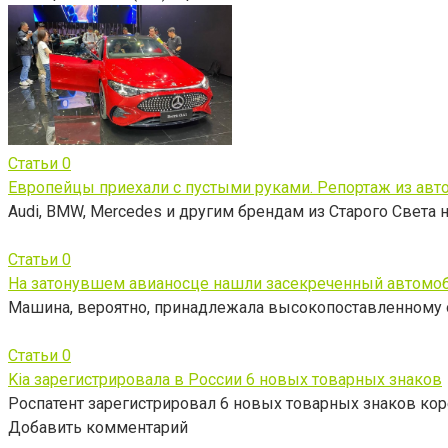
Статьи
0
Европейцы приехали с пустыми руками. Репортаж из авт
Audi, BMW, Mercedes и другим брендам из Старого Света 
Статьи
0
На затонувшем авианосце нашли засекреченный автомо
Машина, вероятно, принадлежала высокопоставленному
Статьи
0
Kia зарегистрировала в России 6 новых товарных знаков
Роспатент зарегистрировал 6 новых товарных знаков ко
Добавить комментарий