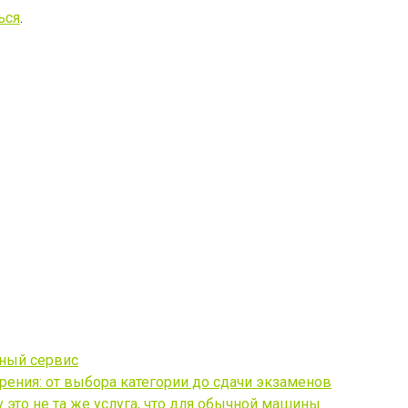
ься
.
чный сервис
ения: от выбора категории до сдачи экзаменов
это не та же услуга, что для обычной машины