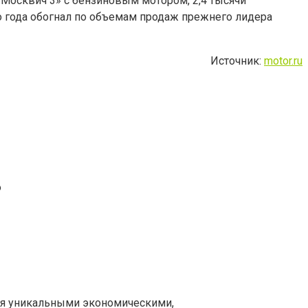
«Москвич 3» с бензиновым мотором, 2,4 тысячи
о года обогнал по объемам продаж прежнего лидера
Источник:
motor.ru
о
ая уникальными экономическими,