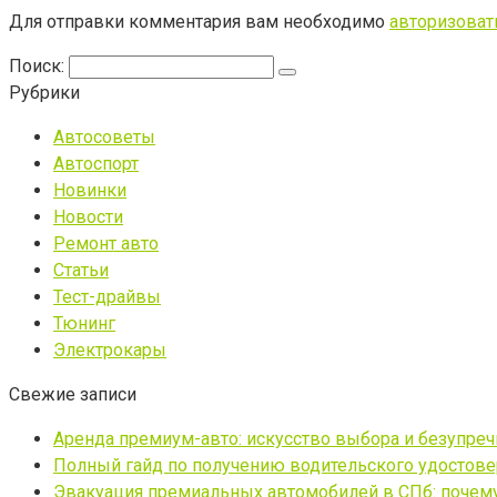
Для отправки комментария вам необходимо
авторизоват
Поиск:
Рубрики
Автосоветы
Автоспорт
Новинки
Новости
Ремонт авто
Статьи
Тест-драйвы
Тюнинг
Электрокары
Свежие записи
Аренда премиум-авто: искусство выбора и безупре
Полный гайд по получению водительского удостовер
Эвакуация премиальных автомобилей в СПб: почему 