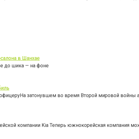
осалона в Шанхае
не до шика — на фоне
биль
 офицеруНа затонувшем во время Второй мировой войны 
рейской компании Kia Теперь южнокорейская компания мо