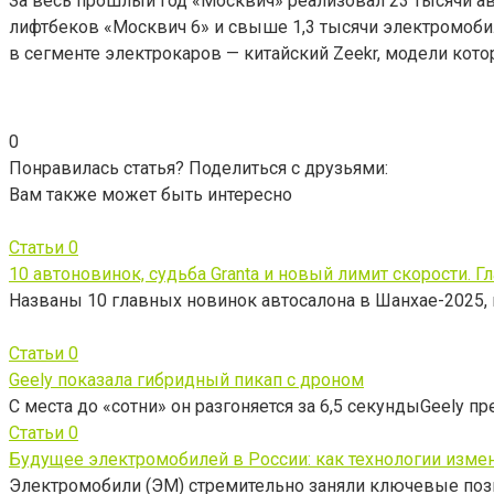
За весь прошлый год «Москвич» реализовал 23 тысячи ав
лифтбеков «Москвич 6» и свыше 1,3 тысячи электромоби
в сегменте электрокаров — китайский Zeekr, модели кот
0
Понравилась статья? Поделиться с друзьями:
Вам также может быть интересно
Статьи
0
10 автоновинок, судьба Granta и новый лимит скорости. Г
Названы 10 главных новинок автосалона в Шанхае-2025
Статьи
0
Geely показала гибридный пикап с дроном
С места до «сотни» он разгоняется за 6,5 секундыGeely п
Статьи
0
Будущее электромобилей в России: как технологии изме
Электромобили (ЭМ) стремительно заняли ключевые поз