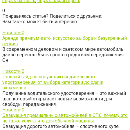
https://tsn.net.ru
,
https://tssport.spb.ru
0
Понравилась статья? Поделиться с друзьями:
Вам также может быть интересно
Новости
0
Аренда премиум-авто: искусство выбора и безупречный
сервис
В современном деловом и светском мире автомобиль
давно перестал быть просто средством передвижения.
Он
Новости
0
Полный гайд по получению водительского
удостоверения: от выбора категории до сдачи
экзаменов
Получение водительского удостоверения — это важный
шаг, который открывает новые возможности для
свободы передвижения,
Новости
0
Эвакуация премиальных автомобилей в СПб: почему это
не та же услуга, что для обычной машины
Эвакуация дорогого автомобиля — спортивного купе,