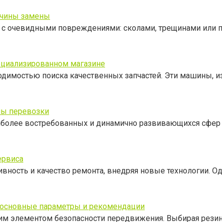
ичины замены
ся с очевидными повреждениями: сколами, трещинами или
пециализированном магазине
одимостью поиска качественных запчастей. Эти машины, 
апы перевозки
аиболее востребованных и динамично развивающихся сфер
ервиса
ость и качество ремонта, внедряя новые технологии. Од
: основные параметры и рекомендации
им элементом безопасности передвижения. Выбирая резин