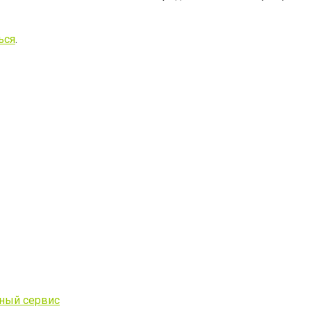
ься
.
чный сервис