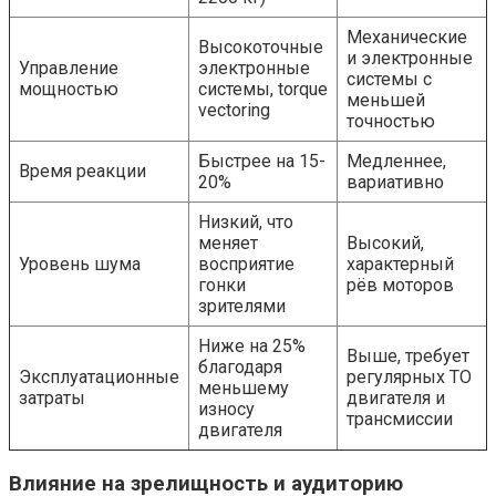
Механические
Высокоточные
и электронные
Управление
электронные
системы с
мощностью
системы, torque
меньшей
vectoring
точностью
Быстрее на 15-
Медленнее,
Время реакции
20%
вариативно
Низкий, что
меняет
Высокий,
Уровень шума
восприятие
характерный
гонки
рёв моторов
зрителями
Ниже на 25%
Выше, требует
благодаря
Эксплуатационные
регулярных ТО
меньшему
затраты
двигателя и
износу
трансмиссии
двигателя
Влияние на зрелищность и аудиторию