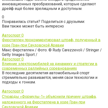
инновационных преобразований, которые сделают
дрейф ещё более зрелищным и доступным.
0
Понравилась статья? Поделиться с друзьями:
Вам также может быть интересно
Автоспорт
0
Ферстаппен прокомментировал штраф, полученный в
ходе Гран‑при Саудовской Аравии
Макс Ферстаппен / Фото: © Rudy Carezzevoli / Stringer /
Getty Images Sport /
Автоспорт
0
Влияние электромобилей на динамику и стратегии в
современных раллийных соревнованиях
В последние десятилетия автомобильный спорт
стремительно развивается, меняя свои технологии и
подходы к гонкам.
Автоспорт
0
Стюарды «Формулы‑1» объяснили причину штрафа,
наложенного на Ферстаппена в ходе Гран‑при
Саудовской Аравии