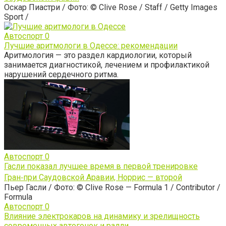
Оскар Пиастри / Фото: © Clive Rose / Staff / Getty Images
Sport /
Автоспорт
0
Лучшие аритмологи в Одессе: рекомендации
Аритмология — это раздел кардиологии, который
занимается диагностикой, лечением и профилактикой
нарушений сердечного ритма.
Автоспорт
0
Гасли показал лучшее время в первой тренировке
Гран‑при Саудовской Аравии, Норрис — второй
Пьер Гасли / Фото: © Clive Rose — Formula 1 / Contributor /
Formula
Автоспорт
0
Влияние электрокаров на динамику и зрелищность
современных автогонок и ралли