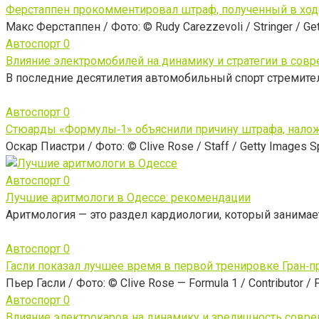
Ферстаппен прокомментировал штраф, полученный в ход
Макс Ферстаппен / Фото: © Rudy Carezzevoli / Stringer / Get
Автоспорт
0
Влияние электромобилей на динамику и стратегии в со
В последние десятилетия автомобильный спорт стремител
Автоспорт
0
Стюарды «Формулы‑1» объяснили причину штрафа, наложе
Оскар Пиастри / Фото: © Clive Rose / Staff / Getty Images Sp
Автоспорт
0
Лучшие аритмологи в Одессе: рекомендации
Аритмология — это раздел кардиологии, который занимае
Автоспорт
0
Гасли показал лучшее время в первой тренировке Гран‑п
Пьер Гасли / Фото: © Clive Rose — Formula 1 / Contributor / 
Автоспорт
0
Влияние электрокаров на динамику и зрелищность совре