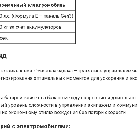
временный электромобиль
0 л.с. (Формула E – панель Gen3)
0 кг за счет аккумуляторов
 сек.
нд
отовке к ней. Основная задача – грамотное управление э
рогнозирования оптимальных моментов для ускорения и эко
батарей влияет на баланс между скоростью и длительность
 новый уровень сложности в управлении экипажем и комм
 их экономному стилю вождения без потери скорости.
ерий с электромобилями: