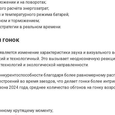
ожении и на поворотах;
го расчёта энергозатрат;
 и температурного режима батарей;
оном и торможением;
стратегии в реальном времени.
 гонок
ляется изменение характеристики звука и визуального во
ихий и технологичный. Это вызывает неоднозначную реак
 технологий и экологической направленности.
нкурентоспособности благодаря более равномерному рас
рестроений во время заездов, что делает гонки более инт
зона 2024 года, среднее количество обгонов на гонку воз
енному крутящему моменту;