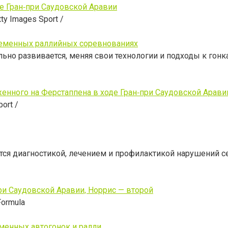
е Гран‑при Саудовской Аравии
ty Images Sport /
временных раллийных соревнованиях
ьно развивается, меняя свои технологии и подходы к гонк
нного на Ферстаппена в ходе Гран‑при Саудовской Арави
ort /
тся диагностикой, лечением и профилактикой нарушений с
ри Саудовской Аравии, Норрис — второй
Formula
менных автогонок и ралли