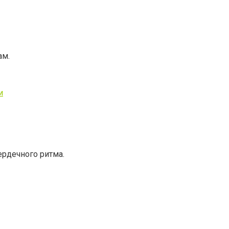
ам.
и
ердечного ритма.