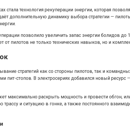
х стала технология рекуперации энергии, которая позво
здаёт дополнительную динамику выбора стратегии — пилоты
нергии.
куперации позволило увеличить запас энергии болидов до 
ует от пилотов не только технических навыков, но и комп
нок
вание стратегий как со стороны пилотов, так и командн
и пит-стопов. В электросериях добавился новый ресурс —
ет максимально раскрыть мощность и провести обгон, или 
ю трассу и ситуацию в гонке, а также постоянного взаимо
ти