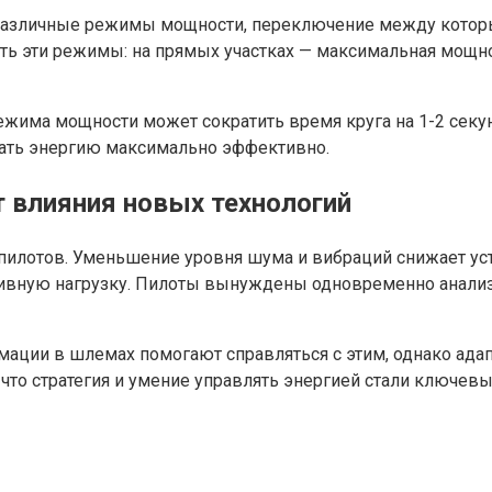
азличные режимы мощности, переключение между которым
ть эти режимы: на прямых участках — максимальная мощно
ежима мощности может сократить время круга на 1-2 секун
вать энергию максимально эффективно.
т влияния новых технологий
пилотов. Уменьшение уровня шума и вибраций снижает уст
тивную нагрузку. Пилоты вынуждены одновременно анали
ции в шлемах помогают справляться с этим, однако адапт
 что стратегия и умение управлять энергией стали ключе