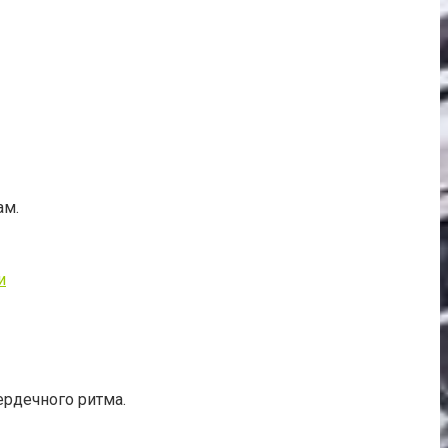
ам.
и
ердечного ритма.