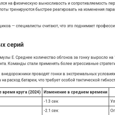
лался на физическую выносливость и сопротивляемость пер
лоты тренируются быстрее реагировать на изменения пар
щиков — специалисты считают, что это поднимает професс
ых серий
улы E. Среднее количество обгонов за гонку выросло на 
а. Команды стали применять более агрессивные стратегии
ие внедорожники проводят гонки в экстремальных условия
на расход батареи, что требует особой тактической гибкост
 время круга (2024)
Изменение в среднем времени
-1.3 сек
Ул
-2.1 сек
Оп