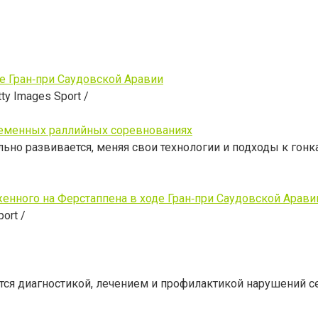
е Гран‑при Саудовской Аравии
ty Images Sport /
временных раллийных соревнованиях
ьно развивается, меняя свои технологии и подходы к гонк
нного на Ферстаппена в ходе Гран‑при Саудовской Арави
ort /
тся диагностикой, лечением и профилактикой нарушений с