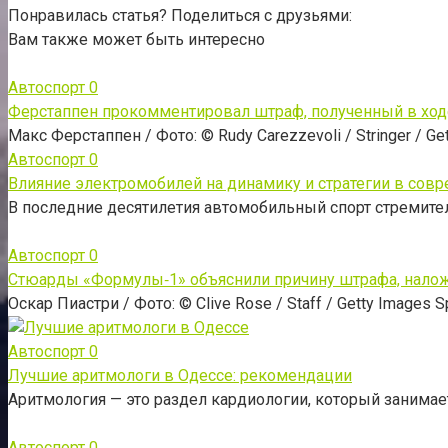
Понравилась статья? Поделиться с друзьями:
Вам также может быть интересно
Автоспорт
0
Ферстаппен прокомментировал штраф, полученный в ход
Макс Ферстаппен / Фото: © Rudy Carezzevoli / Stringer / Get
Автоспорт
0
Влияние электромобилей на динамику и стратегии в со
В последние десятилетия автомобильный спорт стремител
Автоспорт
0
Стюарды «Формулы‑1» объяснили причину штрафа, наложе
Оскар Пиастри / Фото: © Clive Rose / Staff / Getty Images Sp
Автоспорт
0
Лучшие аритмологи в Одессе: рекомендации
Аритмология — это раздел кардиологии, который занимае
Автоспорт
0