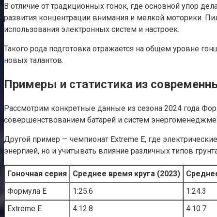
В отличие от традиционных гонок, где основной упор де
развития концентрации внимания и мелкой моторики. Пи
использования электронных систем и настроек.
Такого рода подготовка отражается на общем уровне гон
новых талантов.
Примеры и статистика из современн
Рассмотрим конкретные данные из сезона 2024 года Форм
совершенствованием батарей и систем энергоменеджмент
Другой пример — чемпионат Extreme E, где электрическ
энергией, но и учитывать влияние различных типов грунта 
Гоночная серия
Среднее время круга (2023)
Среднее
Формула E
1:25.6
1:24.3
Extreme E
4:12.8
4:10.7