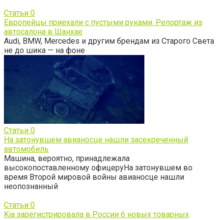
Статьи
0
Европейцы приехали с пустыми руками. Репортаж из
автосалона в Шанхае
Audi, BMW, Mercedes и другим брендам из Старого Света
не до шика — на фоне
Статьи
0
На затонувшем авианосце нашли засекреченный
автомобиль
Машина, вероятно, принадлежала
высокопоставленному офицеруНа затонувшем во
время Второй мировой войны авианосце нашли
неопознанный
Статьи
0
Kia зарегистрировала в России 6 новых товарных