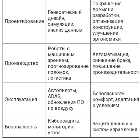
Сокращение
времени
Генеративный
разработки,
дизайн,
Проектирование
оптимизация
симуляции,
конструкции,
анализ данных
улучшение
эргономики
Роботы с
машинным
Автоматизация,
зрением,
снижение брака,
Производство
прогнозирование
повышение
поломок,
производительност
логистика
Автопилоты,
Безопасность,
ADAS,
Эксплуатация
комфорт, адаптация
обновления ПО
к условиям
по воздуху
Киберзащита,
Защита данных и
Безопасность
мониторинг
систем управления
угроз