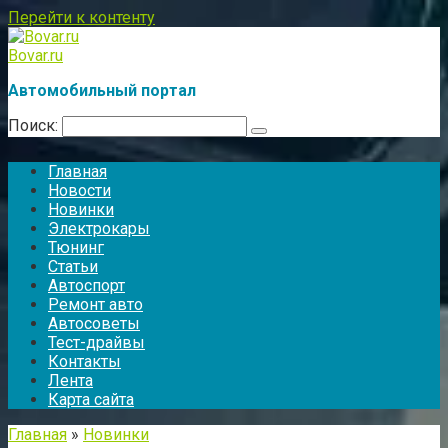
Перейти к контенту
Bovar.ru
Автомобильный портал
Поиск:
Главная
Новости
Новинки
Электрокары
Тюнинг
Статьи
Автоспорт
Ремонт авто
Автосоветы
Тест-драйвы
Контакты
Лента
Карта сайта
Главная
»
Новинки