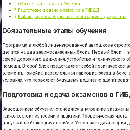
Обязательные этапы обучения
Подготовка и сдача экзаменов в ГИБДД
Выбор формата обучения и необходимые документы
Обязательные этапы обучения
Программа в любой лицензированной автошколе строится
делится на два взаимосвязанных блока. Первый блок — э
сфере дорожного движения, устройства и технического о
помощи. Второй блок представляет собой практическое в
элементы: змейка, параллельная парковка, заезд в бокс
условиях, что позволяет будущему водителю адаптирова
Подготовка и сдача экзаменов в ГИ
Завершением обучения становятся внутренние экзамены 
также состоит из теории и практики. Теоретическая част
допустив не более двух ошибок. Успешная сдача теории 
площадке и вождение по городскому маршруту. На каждо