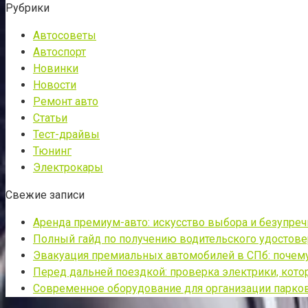
Рубрики
Автосоветы
Автоспорт
Новинки
Новости
Ремонт авто
Статьи
Тест-драйвы
Тюнинг
Электрокары
Свежие записи
Аренда премиум-авто: искусство выбора и безупре
Полный гайд по получению водительского удостовер
Эвакуация премиальных автомобилей в СПб: почему 
Перед дальней поездкой: проверка электрики, кото
Современное оборудование для организации парко