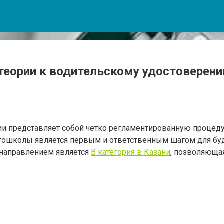
т теории к водительскому удостоверен
ии представляет собой четко регламентированную процеду
втошколы является первым и ответственным шагом для буд
 направлением является
B категория в Казани
, позволяюща