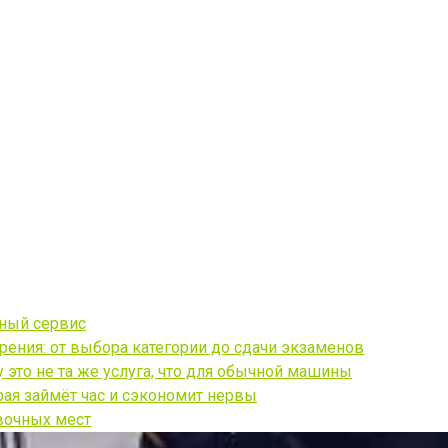
чный сервис
ения: от выбора категории до сдачи экзаменов
это не та же услуга, что для обычной машины
рая займёт час и сэкономит нервы
вочных мест