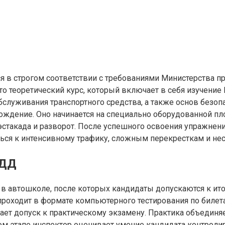
 в строгом соответствии с требованиями Министерства п
то теоретический курс, который включает в себя изучени
бслуживания транспортного средства, а также основ безо
ождение. Оно начинается на специально оборудованной пл
, эстакада и разворот. После успешного освоения упражне
ться к интенсивному трафику, сложным перекресткам и н
БДД
в автошколе, после которых кандидаты допускаются к ит
ь проходит в формате компьютерного тестирования по биле
дает допуск к практическому экзамену. Практика объединя
м этапе инспектор оценивает умение кандидата контроли