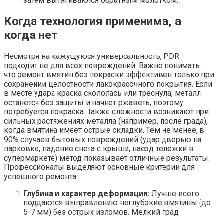
затем вытягиваются обратным молотком.
Когда технология применима, а
когда нет
Несмотря на кажущуюся универсальность, PDR
подходит не для всех повреждений. Важно понимать,
что ремонт вмятин без покраски эффективен только при
сохранении целостности лакокрасочного покрытия. Если
в месте удара краска скололась или треснула, металл
останется без защиты и начнет ржаветь, поэтому
потребуется покраска. Также сложности возникают при
сильных растяжениях металла (например, после града),
когда вмятина имеет острые складки. Тем не менее, в
90% случаев бытовых повреждений (удар дверью на
парковке, падение снега с крыши, наезд тележки в
супермаркете) метод показывает отличные результаты.
Профессионалы выделяют основные критерии для
успешного ремонта:
Глубина и характер деформации:
Лучше всего
поддаются выправлению неглубокие вмятины (до
5-7 мм) без острых изломов. Мелкий град