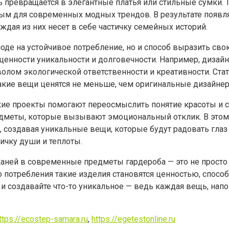
превращается в элегантные платья или стильные сумки. Т
ьным для современных модных трендов. В результате появ
ая из них несет в себе частичку семейных историй.
оде на устойчивое потребление, но и способ выразить сво
ценности уникальности и долговечности. Например, дизай
олом экологической ответственности и креативности. Стат
такие вещи ценятся не меньше, чем оригинальные дизайне
акие проекты помогают переосмыслить понятие красоты и
едметы, которые вызывают эмоциональный отклик. В этом
 создавая уникальные вещи, которые будут радовать глаз 
ичку души и теплоты.
аней в современные предметы гардероба — это не просто 
 потребления такие изделия становятся ценностью, спосо
 и создавайте что-то уникальное — ведь каждая вещь, на
ttps://ecostep-samara.ru
,
https://egetestonline.ru