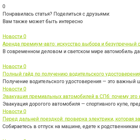
0
Понравилась статья? Поделиться с друзьями:
Вам также может быть интересно
Новости
0
Аренда премиум-авто: искусство выбора и безупречный 
В современном деловом и светском мире автомобиль да
Новости
0
Полный гайд по получению водительского удостоверения
Получение водительского удостоверения — это важный 
Новости
0
Эвакуация премиальных автомобилей в СПб: почему это н
Эвакуация дорогого автомобиля — спортивного купе, пре
Новости
0
Перед дальней поездкой: проверка электрики, которая з
Собираетесь в отпуск на машине, едете к родственникам в