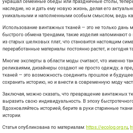
украшал семейные обеды или праздничные столы, теперь 
наследие, но и дать ему новую жизнь, делая его актуал
уникальными и наполненными особым смыслом, ведь кажд
Использование винтажных тканей — это не только дань м
быстрого обмена трендами, такие изделия напоминают о 
из старых шелковых плат, что становится настоящим симв
переработанные материалы постоянно растет, и сегодня 
Многие эксперты в области моды считают, что именно т
реликвиями, дизайнеры создают не просто одежду, а пр
тканей — это возможность соединить прошлое и будущее,
сохранить историю, но и внести в современную моду част
Заключая, можно сказать, что превращение винтажных тк
выразить свою индивидуальность. В эпоху быстротечного
Вдохновляйтесь историей, берите в руки старинные ткани
истории.
Статья опубликована по материалам:
https://ecolog.org.ru
,
h