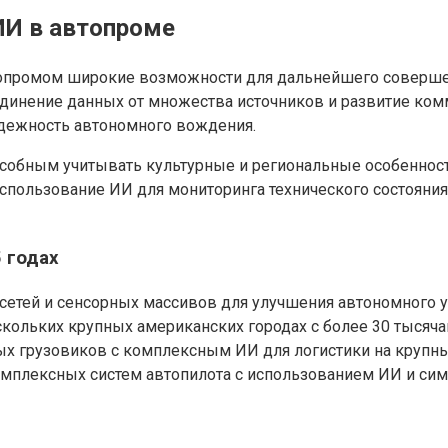
ИИ в автопроме
топромом широкие возможности для дальнейшего соверше
единение данных от множества источников и развитие ко
адежность автономного вождения.
особным учитывать культурные и региональные особеннос
использование ИИ для мониторинга технического состояни
 годах
етей и сенсорных массивов для улучшения автономного уп
кольких крупных американских городах с более 30 тысяча
х грузовиков с комплексным ИИ для логистики на крупны
мплексных систем автопилота с использованием ИИ и сим