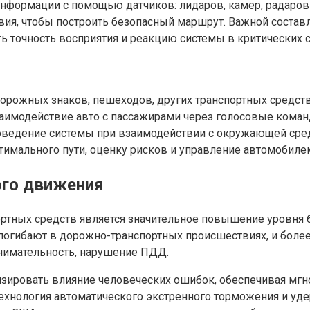
нформации с помощью датчиков: лидаров, камер, радаров 
ия, чтобы построить безопасный маршрут. Важной состав
ь точность восприятия и реакцию системы в критических с
дорожных знаков, пешеходов, других транспортных средст
аимодействие авто с пассажирами через голосовые коман
оведение системы при взаимодействии с окружающей сре
тимального пути, оценку рисков и управление автомобиле
ого движения
ртных средств является значительное повышение уровня 
 погибают в дорожно-транспортных происшествиях, и боле
внимательность, нарушение ПДД.
ировать влияние человеческих ошибок, обеспечивая мгн
хнология автоматического экстренного торможения и уде