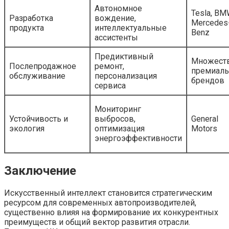
Автономное
Tesla, BM
Разработка
вождение,
Mercedes
продукта
интеллектуальные
Benz
ассистенты
Предиктивный
Множест
Послепродажное
ремонт,
премиал
обслуживание
персонализация
брендов
сервиса
Мониторинг
Устойчивость и
выбросов,
General
экология
оптимизация
Motors
энергоэффективности
Заключение
Искусственный интеллект становится стратегическим
ресурсом для современных автопроизводителей,
существенно влияя на формирование их конкурентных
преимуществ и общий вектор развития отрасли.