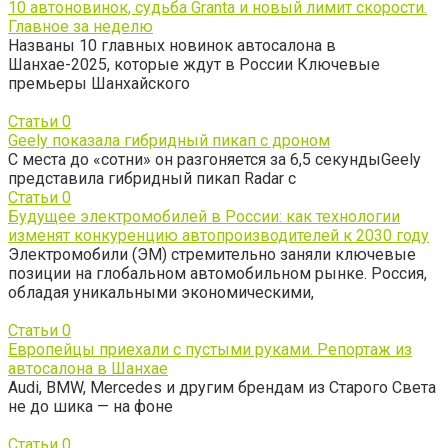
10 автоновинок, судьба Granta и новый лимит скорости.
Главное за неделю
Названы 10 главных новинок автосалона в
Шанхае-2025, которые ждут в России Ключевые
премьеры Шанхайского
Статьи
0
Geely показала гибридный пикап с дроном
С места до «сотни» он разгоняется за 6,5 секундыGeely
представила гибридный пикап Radar с
Статьи
0
Будущее электромобилей в России: как технологии
изменят конкуренцию автопроизводителей к 2030 году
Электромобили (ЭМ) стремительно заняли ключевые
позиции на глобальном автомобильном рынке. Россия,
обладая уникальными экономическими,
Статьи
0
Европейцы приехали с пустыми руками. Репортаж из
автосалона в Шанхае
Audi, BMW, Mercedes и другим брендам из Старого Света
не до шика — на фоне
Статьи
0