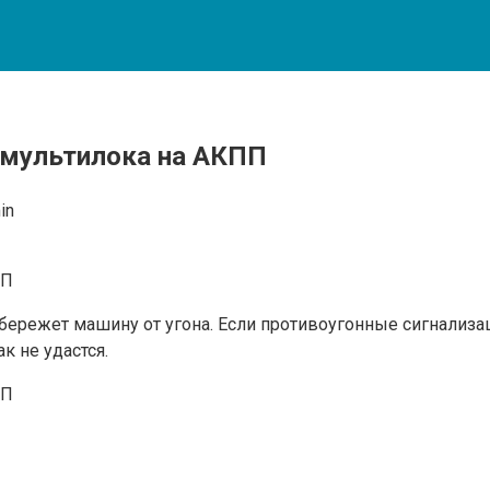
 мультилока на АКПП
in
бережет машину от угона. Если противоугонные сигнализац
 не удастся.