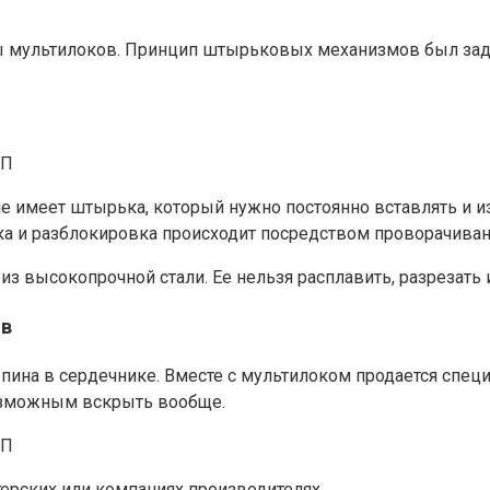
ы мультилоков. Принцип штырьковых механизмов был заде
 не имеет штырька, который нужно постоянно вставлять и 
вка и разблокировка происходит посредством проворачиван
 высокопрочной стали. Ее нельзя расплавить, разрезать 
ив
 пина в сердечнике. Вместе с мультилоком продается спец
возможным вскрыть вообще.
ерских или компаниях производителях.