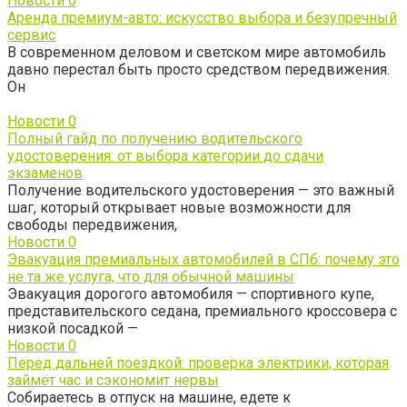
Новости
0
Аренда премиум-авто: искусство выбора и безупречный
сервис
В современном деловом и светском мире автомобиль
давно перестал быть просто средством передвижения.
Он
Новости
0
Полный гайд по получению водительского
удостоверения: от выбора категории до сдачи
экзаменов
Получение водительского удостоверения — это важный
шаг, который открывает новые возможности для
свободы передвижения,
Новости
0
Эвакуация премиальных автомобилей в СПб: почему это
не та же услуга, что для обычной машины
Эвакуация дорогого автомобиля — спортивного купе,
представительского седана, премиального кроссовера с
низкой посадкой —
Новости
0
Перед дальней поездкой: проверка электрики, которая
займёт час и сэкономит нервы
Собираетесь в отпуск на машине, едете к