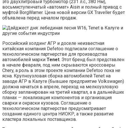
это двухлитровый турбомотор (231 л.с., 380 Нм),
восьмиступенчатый «автомат» Aisin и полный привод с
муфтой BorgWarner. Цена новой версии GX Traveller будет
объявлена перед началом продаж.
Российский холдинг АГР и доселе неизвестная
китайская компания Defetoo подписали соглашение о
технологическом партнерстве для производства
автомобилей марки
Tenet
. Этот бренд был представлен
в начале февраля, под ним скрываются кроссоверы
Chery, а роль в этом проекте компании Defetoo пока не
ясна. Крупноузловая сборка автомобилей Tenet на
заводе АГР в Калуге (бывшее предприятие Volkswagen)
должна начаться в апреле, переход на мелкоузловую
сборку запланирован на третий квартал, а в дальнейших
планах — локализация компонентов и организация
сварки и окраски кузовов. Соглашение о
технологическом партнерстве предусматривает
создание единого центра НИОКР, а также развитие
кластера локальных поставщиков.