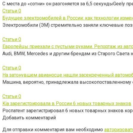
С места до «сотни» он разгоняется за 6,5 секундыGeely п
Статьи
0
Будущее электромобилей в России: как технологии изме
Электромобили (ЭМ) стремительно заняли ключевые поз
Статьи
0
Европейцы приехали с пустыми руками. Репортаж из авт
Audi, BMW, Mercedes и другим брендам из Старого Света 
Статьи
0
На затонувшем авианосце нашли засекреченный автомо
Машина, вероятно, принадлежала высокопоставленному
Статьи
0
Kia зарегистрировала в России 6 новых товарных знаков
Роспатент зарегистрировал 6 новых товарных знаков ко
Добавить комментарий
Для отправки комментария вам необходимо
авторизоват