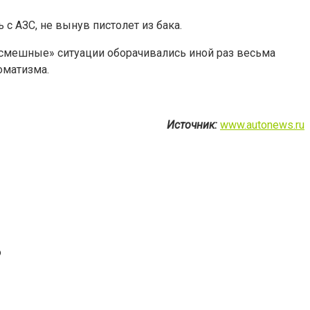
 с АЗС, не вынув пистолет из бака.
«смешные» ситуации оборачивались иной раз весьма
оматизма.
Источник:
www.autonews.ru
о