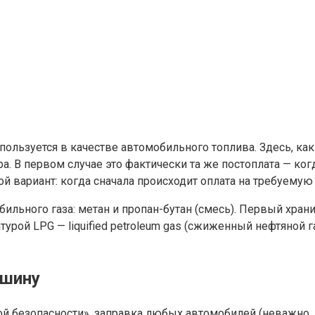
пользуется в качестве автомобильного топлива. Здесь, ка
а. В первом случае это фактически та же постоплата — ког
ой вариант: когда сначала происходит оплата на требуемую
ильного газа: метан и пропан-бутан (смесь). Первый храни
рой LPG — liquified petroleum gas (сжиженный нефтяной га
ашину
ой безопасности», заправка любых автомобилей (неважно, 