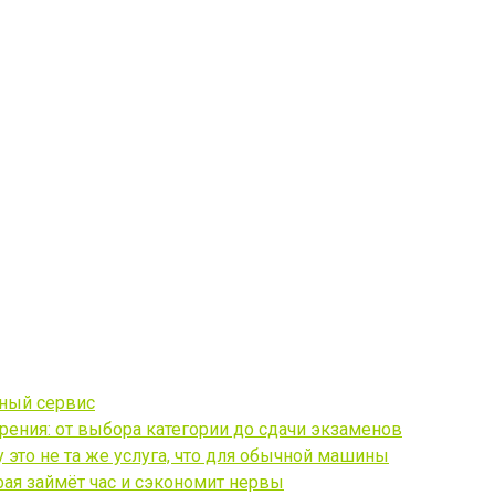
чный сервис
ения: от выбора категории до сдачи экзаменов
это не та же услуга, что для обычной машины
рая займёт час и сэкономит нервы