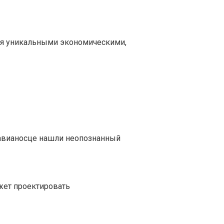
ая уникальными экономическими,
авианосце нашли неопознанный
жет проектировать