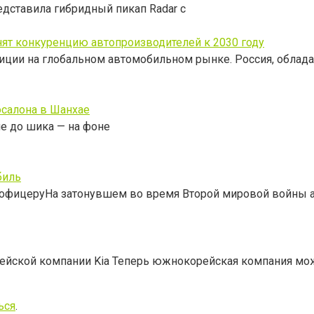
редставила гибридный пикап Radar с
нят конкуренцию автопроизводителей к 2030 году
иции на глобальном автомобильном рынке. Россия, облад
осалона в Шанхае
не до шика — на фоне
биль
 офицеруНа затонувшем во время Второй мировой войны 
рейской компании Kia Теперь южнокорейская компания мо
ься
.