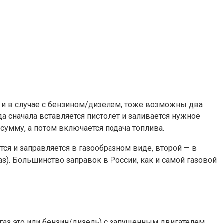
к и в случае с бензином/дизелем, тоже возможны два
да сначала вставляется пистолет и заливается нужное
 сумму, а потом включается подача топлива.
тся и заправляется в газообразном виде, второй — в
з). Большинство заправок в России, как и самой газовой
газ это или бензин/дизель) с запущенным двигателем