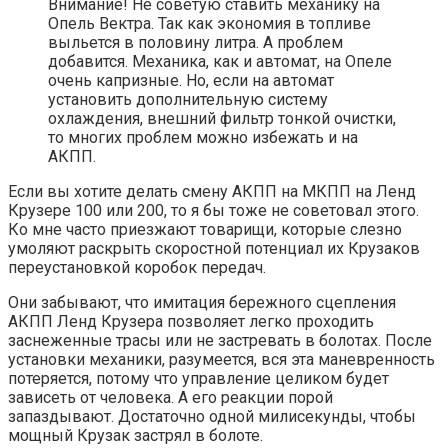
Внимание! Не советую ставить механику на
Опель Вектра. Так как экономия в топливе
выльется в половину литра. А проблем
добавится. Механика, как и автомат, на Опеле
очень капризные. Но, если на автомат
установить дополнительную систему
охлаждения, внешний фильтр тонкой очистки,
то многих проблем можно избежать и на
АКПП.
Если вы хотите делать смену АКПП на МКПП на Ленд
Крузере 100 или 200, то я бы тоже не советовал этого.
Ко мне часто приезжают товарищи, которые слезно
умоляют раскрыть скоростной потенциал их Крузаков
переустановкой коробок передач.
Они забывают, что имитация бережного сцепления
АКПП Ленд Крузера позволяет легко проходить
заснеженные трасы или не застревать в болотах. После
установки механики, разумеется, вся эта маневренность
потеряется, потому что управление целиком будет
зависеть от человека. А его реакции порой
запаздывают. Достаточно одной милисекунды, чтобы
мощный Крузак застрял в болоте.