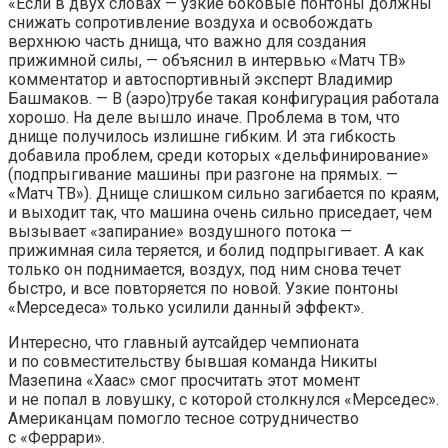
«Если в двух словах — узкие боковые понтоны должны
снижать сопротивление воздуха и освобождать
верхнюю часть днища, что важно для создания
прижимной силы, — объяснил в интервью «Матч ТВ»
комментатор и автоспортивный эксперт Владимир
Башмаков. — В (аэро)трубе такая конфигурация работала
хорошо. На деле вышло иначе. Проблема в том, что
днище получилось излишне гибким. И эта гибкость
добавила проблем, среди которых «дельфинирование»
(подпрыгивание машины при разгоне на прямых. —
«Матч ТВ»). Днище слишком сильно загибается по краям,
и выходит так, что машина очень сильно приседает, чем
вызывает «запирание» воздушного потока —
прижимная сила теряется, и болид подпрыгивает. А как
только он поднимается, воздух, под ним снова течет
быстро, и все повторяется по новой. Узкие понтоны
«Мерседеса» только усилили данный эффект».
Интересно, что главный аутсайдер чемпионата
и по совместительству бывшая команда Никиты
Мазепина «Хаас» смог просчитать этот момент
и не попал в ловушку, с которой столкнулся «Мерседес».
Американцам помогло тесное сотрудничество
с «Феррари».