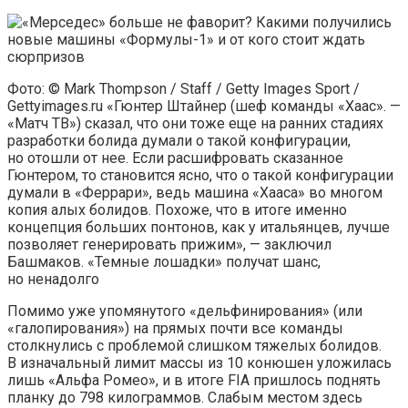
Фото: © Mark Thompson / Staff / Getty Images Sport /
Gettyimages.ru «Гюнтер Штайнер (шеф команды «Хаас». —
«Матч ТВ») сказал, что они тоже еще на ранних стадиях
разработки болида думали о такой конфигурации,
но отошли от нее. Если расшифровать сказанное
Гюнтером, то становится ясно, что о такой конфигурации
думали в «Феррари», ведь машина «Хааса» во многом
копия алых болидов. Похоже, что в итоге именно
концепция больших понтонов, как у итальянцев, лучше
позволяет генерировать прижим», — заключил
Башмаков. «Темные лошадки» получат шанс,
но ненадолго
Помимо уже упомянутого «дельфинирования» (или
«галопирования») на прямых почти все команды
столкнулись с проблемой слишком тяжелых болидов.
В изначальный лимит массы из 10 конюшен уложилась
лишь «Альфа Ромео», и в итоге FIA пришлось поднять
планку до 798 килограммов. Слабым местом здесь