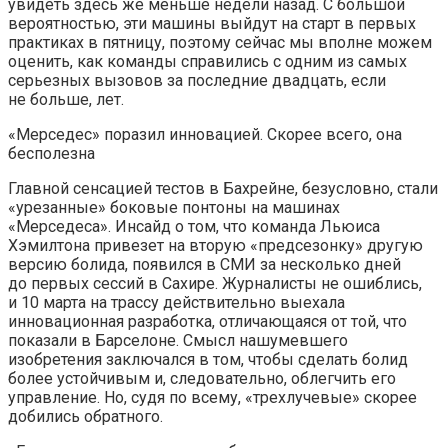
увидеть здесь же меньше недели назад. С большой
вероятностью, эти машины выйдут на старт в первых
практиках в пятницу, поэтому сейчас мы вполне можем
оценить, как команды справились с одним из самых
серьезных вызовов за последние двадцать, если
не больше, лет.
«Мерседес» поразил инновацией. Скорее всего, она
бесполезна
Главной сенсацией тестов в Бахрейне, безусловно, стали
«урезанные» боковые понтоны на машинах
«Мерседеса». Инсайд о том, что команда Льюиса
Хэмилтона привезет на вторую «предсезонку» другую
версию болида, появился в СМИ за несколько дней
до первых сессий в Сахире. Журналисты не ошиблись,
и 10 марта на трассу действительно выехала
инновационная разработка, отличающаяся от той, что
показали в Барселоне. Смысл нашумевшего
изобретения заключался в том, чтобы сделать болид
более устойчивым и, следовательно, облегчить его
управление. Но, судя по всему, «трехлучевые» скорее
добились обратного.