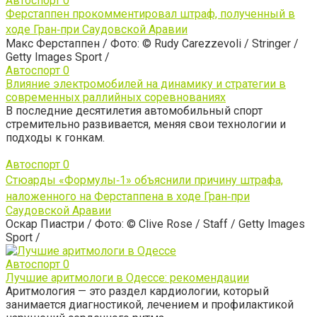
Автоспорт
0
Ферстаппен прокомментировал штраф, полученный в
ходе Гран‑при Саудовской Аравии
Макс Ферстаппен / Фото: © Rudy Carezzevoli / Stringer /
Getty Images Sport /
Автоспорт
0
Влияние электромобилей на динамику и стратегии в
современных раллийных соревнованиях
В последние десятилетия автомобильный спорт
стремительно развивается, меняя свои технологии и
подходы к гонкам.
Автоспорт
0
Стюарды «Формулы‑1» объяснили причину штрафа,
наложенного на Ферстаппена в ходе Гран‑при
Саудовской Аравии
Оскар Пиастри / Фото: © Clive Rose / Staff / Getty Images
Sport /
Автоспорт
0
Лучшие аритмологи в Одессе: рекомендации
Аритмология — это раздел кардиологии, который
занимается диагностикой, лечением и профилактикой