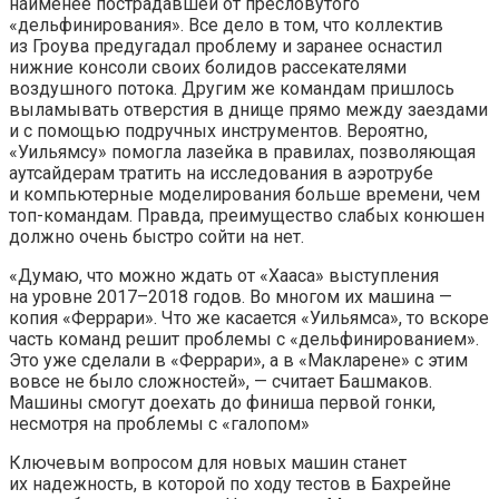
наименее пострадавшей от пресловутого
«дельфинирования». Все дело в том, что коллектив
из Гроува предугадал проблему и заранее оснастил
нижние консоли своих болидов рассекателями
воздушного потока. Другим же командам пришлось
выламывать отверстия в днище прямо между заездами
и с помощью подручных инструментов. Вероятно,
«Уильямсу» помогла лазейка в правилах, позволяющая
аутсайдерам тратить на исследования в аэротрубе
и компьютерные моделирования больше времени, чем
топ-командам. Правда, преимущество слабых конюшен
должно очень быстро сойти на нет.
«Думаю, что можно ждать от «Хааса» выступления
на уровне 2017–2018 годов. Во многом их машина —
копия «Феррари». Что же касается «Уильямса», то вскоре
часть команд решит проблемы с «дельфинированием».
Это уже сделали в «Феррари», а в «Макларене» с этим
вовсе не было сложностей», — считает Башмаков.
Машины смогут доехать до финиша первой гонки,
несмотря на проблемы с «галопом»
Ключевым вопросом для новых машин станет
их надежность, в которой по ходу тестов в Бахрейне