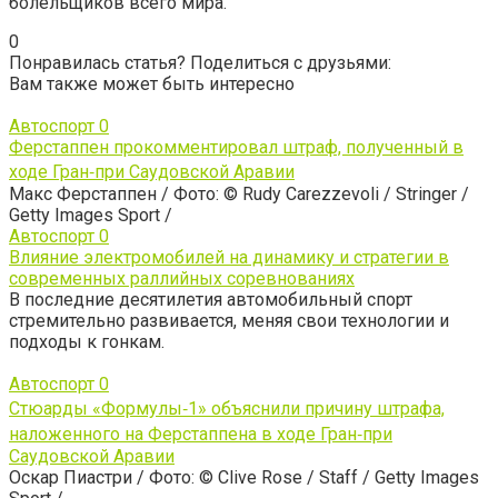
болельщиков всего мира.
0
Понравилась статья? Поделиться с друзьями:
Вам также может быть интересно
Автоспорт
0
Ферстаппен прокомментировал штраф, полученный в
ходе Гран‑при Саудовской Аравии
Макс Ферстаппен / Фото: © Rudy Carezzevoli / Stringer /
Getty Images Sport /
Автоспорт
0
Влияние электромобилей на динамику и стратегии в
современных раллийных соревнованиях
В последние десятилетия автомобильный спорт
стремительно развивается, меняя свои технологии и
подходы к гонкам.
Автоспорт
0
Стюарды «Формулы‑1» объяснили причину штрафа,
наложенного на Ферстаппена в ходе Гран‑при
Саудовской Аравии
Оскар Пиастри / Фото: © Clive Rose / Staff / Getty Images