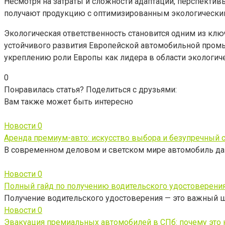
Несмотря на затраты и сложности адаптации, перспектив
получают продукцию с оптимизированным экологически
Экологическая ответственность становится одним из клю
устойчивого развития Европейской автомобильной промы
укреплению роли Европы как лидера в области экологиче
0
Понравилась статья? Поделиться с друзьями:
Вам также может быть интересно
Новости
0
Аренда премиум-авто: искусство выбора и безупречный 
В современном деловом и светском мире автомобиль да
Новости
0
Полный гайд по получению водительского удостоверения
Получение водительского удостоверения — это важный 
Новости
0
Эвакуация премиальных автомобилей в СПб: почему это н