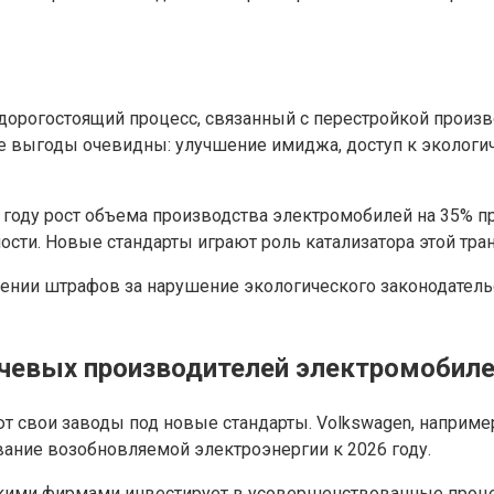
дорогостоящий процесс, связанный с перестройкой произв
е выгоды очевидны: улучшение имиджа, доступ к экологи
7 году рост объема производства электромобилей на 35%
сти. Новые стандарты играют роль катализатора этой тра
ении штрафов за нарушение экологического законодательс
чевых производителей электромобиле
руют свои заводы под новые стандарты. Volkswagen, напри
вание возобновляемой электроэнергии к 2026 году.
ескими фирмами инвестирует в усовершенствованные проце