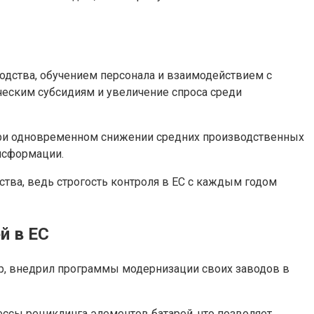
одства, обучением персонала и взаимодействием с
ческим субсидиям и увеличение спроса среди
 при одновременном снижении средних производственных
нсформации.
тва, ведь строгость контроля в ЕС с каждым годом
й в ЕС
мер, внедрил программы модернизации своих заводов в
ссы рециклинга элементов батарей, что позволяет