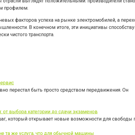
ы отрасли выглядят положительными: производители стано
м профилем.
чевых факторов успеха на рынке электромобилей, а перех
шленности. В конечном итоге, эти инициативы способству
ски чистого транспорта.
сервис
вно перестал быть просто средством передвижения. Он
: от выбора категории до сдачи экзаменов
шаг, который открывает новые возможности для свободы 
е та же услуга, что для обычной машины