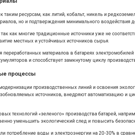
ериалы
к таким ресурсам, как литий, кобальт, никель и редкозе
ериалов, но и подтверждения минимального воздействия 
ья, так как многие традиционные источники уже не соотв
витие местных и устойчивых источников сырья.
я переработанных материалов в батареях электромобилей 
кумуляторов и способствует замкнутому циклу производств
ные процессы
модернизации производственных линий и освоения эколог
озобновляемых источников, внедряют автоматизацию и ци
вых технологий «зеленого» производства батарей, наприм
венно уменьшить экологический след и повысить безопасн
ли потребление воды и электроэнергии на 20-30% в сравн