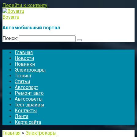
Перейти к контенту
Bovar.ru
Автомобильный портал
Поиск:
Главная
Новости
Новинки
Электрокары
Тюнинг
Статьи
Автоспорт
Ремонт авто
Автосоветы
Тест-драйвы
Контакты
Лента
Карта сайта
Главная
»
Электрокары