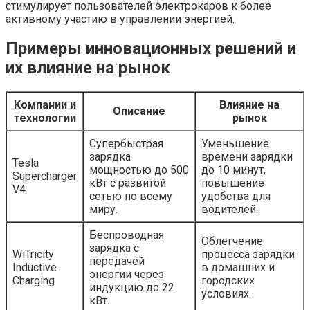
стимулирует пользователей электрокаров к более
активному участию в управлении энергией.
Примеры инновационных решений и
их влияние на рынок
Компании и
Влияние на
Описание
технологии
рынок
Супербыстрая
Уменьшение
зарядка
времени зарядки
Tesla
мощностью до 500
до 10 минут,
Supercharger
кВт с развитой
повышение
V4
сетью по всему
удобства для
миру.
водителей.
Беспроводная
Облегчение
зарядка с
WiTricity
процесса зарядки
передачей
Inductive
в домашних и
энергии через
Charging
городских
индукцию до 22
условиях.
кВт.